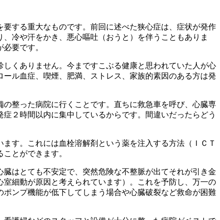
を要する重大なものです。前回に述べた狭心症は、症状が発作
り、冷や汗をかき、悪心嘔吐（おうと）を伴うこともありま
が必要です。
珍しくありません。今まですこぶる健康と思われていた人が心
ロール血症、喫煙、肥満、ストレス、家族的素因のある方は発
備の整った病院に行くことです。直ちに救急車を呼び、心臓専
発症２時間以内に集中しているからです。間違いだったらどう
います。これには血栓溶解剤という薬を注入する方法（ＩＣＴ
ることができます。
心臓はとても不安定で、突然危険な不整脈が出てそれが引き金
心室細動が原因と考えられています）。これを予防し、万一の
のポンプ機能が低下してしまう場合や心臓破裂など救命が困難