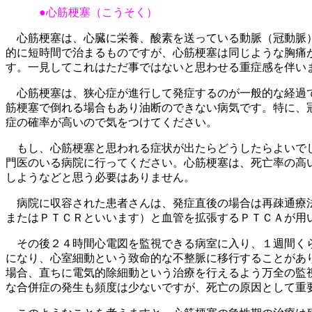
●心筋梗塞（こうそく）
心筋梗塞は、心臓に栄養、酸素を送っている動脈（冠動脈）
的に短時間で治まるものですが、心筋梗塞は同じような胸痛
す。一見してこれはただ事ではないと思わせる重症感を伴い
心筋梗塞は、狭心症が進行して発症するのが一般的な経過で
筋梗塞で倒れる場合もあり油断のできない病気です。特に、
症の確率が高いので気をつけてください。
もし、心筋梗塞と思われる症状が出たらどうしたらよいでし
門医のいる病院に行ってください。心筋梗塞は、死亡率の高
しようなどと思う必要はありません。
病院に収容された患者さんは、発症直後の場合は再疎通療法
またはＰＴＣＲといいます）と血管を拡張するＰＴＣＡが用
その後２４時間心電図を監視できる病室に入り、１週間くら
になり、心室細動という致命的な不整脈に移行することがあ
場合、直ちに電気的除細動という治療を行えるよう万全の監
な合併症の発生も頻度は少ないですが、死亡の原因として重