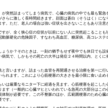
が突然詰まってしまう病気で、心臓の病気の中でも最も緊急
がさらに激しく長時間続きます。顔面は蒼白（そうはく）にな
ます。ただ、老人の場合は強い症状を出さないこともあり注意
すが、全く狭心症の症状が以前にない人に突然起こることも
冠動脈硬化の危険因子、すなわち高血圧、糖尿病、高コレステ
ょうか？そのときは、一刻の猶予もせず夜中でも休日でも設
い病気で、しかもその死亡の大半は発症２４時間以内、とくに
と言いますが、詰まった血管を再開通させる治療を第一に行
いられます。これにより心筋梗塞の大きさを最小限に食い止め
いは厳重なモニター下に経過を見ます。心筋梗塞を起こした
ります（一般的に心臓マヒといわれている急死の大部分はこの
視体制が必要です。この不整脈のほか、広範囲梗塞のため心臓
要です。